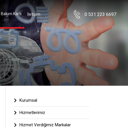
Kurumsal
 Bakım Kartı
0 531 223 6697
İletişim
Hizmetlerimiz
Hizmet Verdiğimiz Markalar
Yedek Parça
İş Prensibimiz
Kampanyalar
Foto Galeri
Video Galeri
Kurumsal
İletişim
Hizmetlerimiz
Hizmet Verdiğimiz Markalar