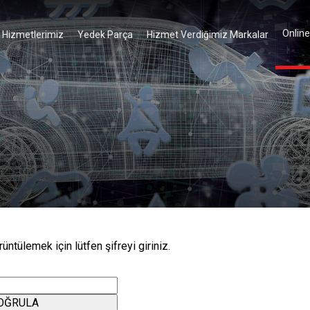
×
Online
Hizmetlerimiz
Yedek Parça
Hizmet Verdiğimiz Markalar
üntülemek için lütfen şifreyi giriniz.
OĞRULA