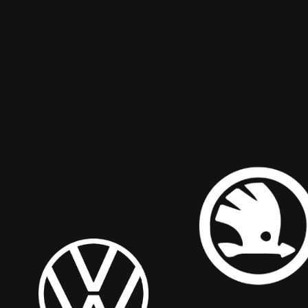
Hakkımızda
Hizmetlerimiz
Hizmet Verdiğimiz
Markalar
Yedek Parça
Online Bakım Kartı
İş Prensibimiz
Kampanyalar