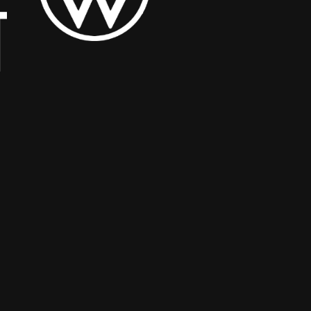
MultiMedya
İletişim